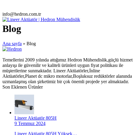
info@hedron.com.tr
Open
Close
mobile
mobile
Blog
menu
menu
Ana sayfa
»
Blog
Temellerini 2009 yılında attığımız Hedron Mühendislik,güçlü hizmet
anlayışı ile güvenilir ve kaliteli ürünleri uygun fiyat politikası ile
müşterilerine sunmaktadır. Lineer Aktüatörler,İnline
Aktüatörler,Planet dc mikro motorlar,Boşluksuz redüktörler alanında
uzmanlaşmış olan şirketimiz bir çok önemli projede yer almaktadır.
Son Eklenen Ürünler
Lineer Aktüatör 805H
9 Temmuz 2024
Lineer Aktüatör 805H Yüksek…