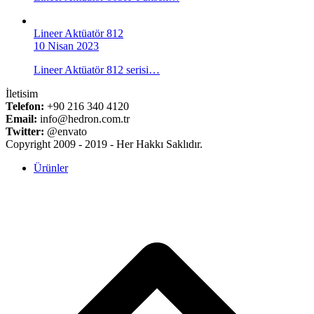
Lineer Aktüatör 812
10 Nisan 2023
Lineer Aktüatör 812 serisi…
İletisim
Telefon:
+90 216 340 4120
Email:
info@hedron.com.tr
Twitter:
@envato
Copyright 2009 - 2019 - Her Hakkı Saklıdır.
Ürünler
B
T
T