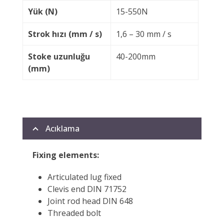
Yük (N)
15-550N
Strok hızı (mm / s)
1,6 – 30 mm / s
Stoke uzunluğu
40-200mm
(mm)
Acıklama
Fixing elements:
Articulated lug fixed
Clevis end DIN 71752
Joint rod head DIN 648
Threaded bolt