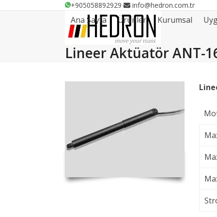
Skip
+905058892929
info@hedron.com.tr
to
Ana Sayfa
Ürünler
Kurumsal
Uyg
content
Lineer Aktüatör ANT-1
Line
Mot
Max
Max
Max
Str