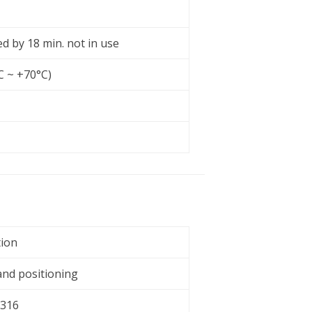
d by 18 min. not in use
C ~ +70°C)
tion
and positioning
 316