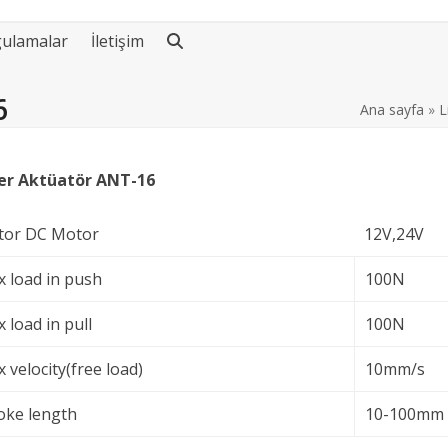
ulamalar
İletişim
6
Ana sayfa
»
L
er Aktüatör ANT-16
or DC Motor
12V,24V
 load in push
100N
 load in pull
100N
 velocity(free load)
10mm/s
oke length
10-100mm