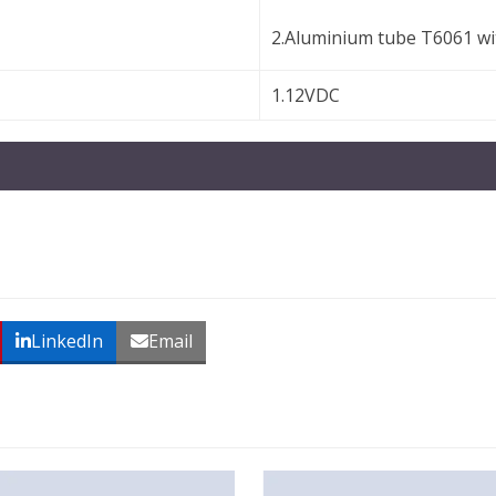
2.Aluminium tube T6061 wi
1.12VDC
LinkedIn
Email