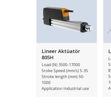
Lineer Aktüatör
L
805H
L
S
Load (N) 3500-17000
8
Sroke Speed (mm/s) 5-35
S
Stroke length (mm) 50-
1
1000
A
Application Industrial use