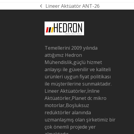
Lineer Aktüatör ANT-26
previous
post:
Temellerini 2009 yılında
attığımız Hedron
Mühendislik,güçlü hizmet
anlayışı ile güvenilir ve kaliteli
ürünleri uygun fiyat politikası
ile müşterilerine sunmaktadır.
Lineer Aktüatörler,İnline
Aktüatörler,Planet dc mikro
motorlar,Boşluksuz
redüktörler alanında
uzmanlaşmış olan şirketimiz bir
çok önemli projede yer