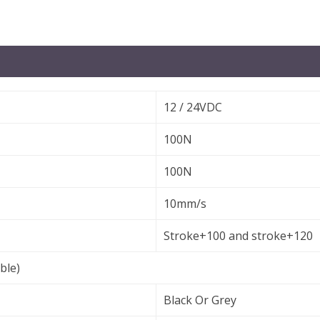
12 / 24VDC
100N
100N
10mm/s
Stroke+100 and stroke+120
ble)
Black Or Grey