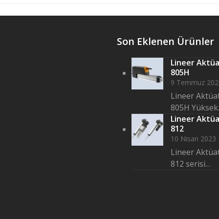
Son Eklenen Ürünler
Lineer Aktü
805H
9 Temmuz 202
Lineer Aktüa
805H Yüksek
Lineer Aktü
812
10 Nisan 2023
Lineer Aktüa
812 serisi…