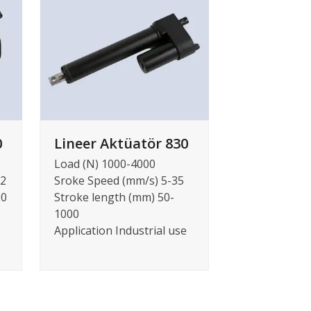
0
Lineer Aktüatör 830
Load (N) 1000-4000
22
Sroke Speed (mm/s) 5-35
00
Stroke length (mm) 50-
e
1000
Application Industrial use