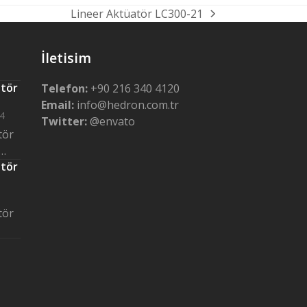
Lineer Aktüatör LC300-21
next
post:
İletisim
atör
Telefon:
+90 216 340 4120
Email:
info@hedron.com.tr
4
Twitter:
@envato
tör
…
atör
tör