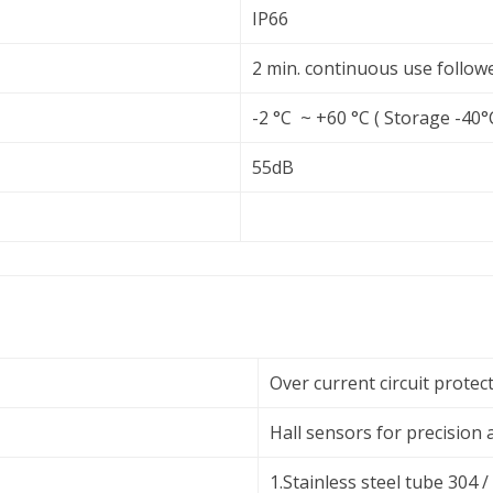
IP66
2 min. continuous use followe
-2 °C ~ +60 °C ( Storage -40°
55dB
Over current circuit protec
Hall sensors for precision 
1.Stainless steel tube 304 /