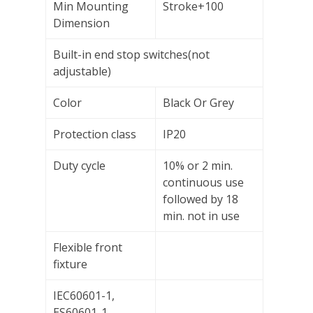
Min Mounting
Stroke+100
Dimension
Built-in end stop switches(not
adjustable)
Color
Black Or Grey
Protection class
IP20
Duty cycle
10% or 2 min.
continuous use
followed by 18
min. not in use
Flexible front
fixture
IEC60601-1,
ES60601-1